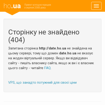
ho
.ua
Проект успішно працює
Навиг
з серпня 2005 року
Сторінку не знайдено
(404)
Запитана сторінка
http://date.ho.ua
не знайдена на
цьому сервері, тому що домен
date.ho.ua
не вказує
на жоден віртуальній сервер. Якщо ви відвідувач
сайту - пишіть власнику сайта, якщо ж ви і є власник
цього сайту - читайте
FAQ
.
VPS, що занадто потужний для своєї ціни